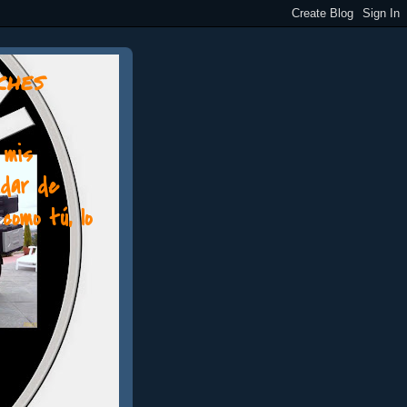
ches
 mis
idar de
como tú, lo