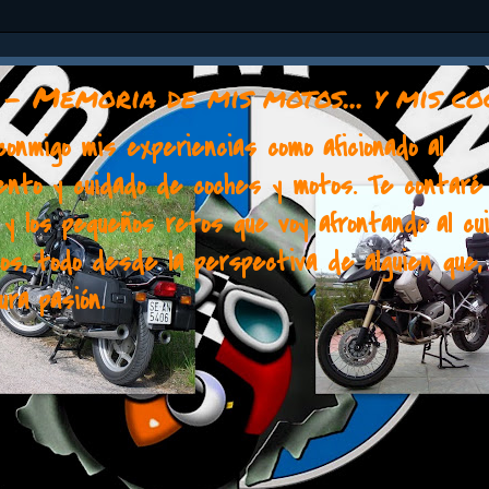
 - Memoria de mis motos... y mis co
onmigo mis experiencias como aficionado al
ento y cuidado de coches y motos. Te contaré
y los pequeños retos que voy afrontando al cu
los, todo desde la perspectiva de alguien que, 
ura pasión.