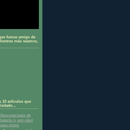
que fueras amigo de
 Mientras más seamos,
s 10 artículos que
sitado...
Desconectador de
batería (y anti robo)
para motos