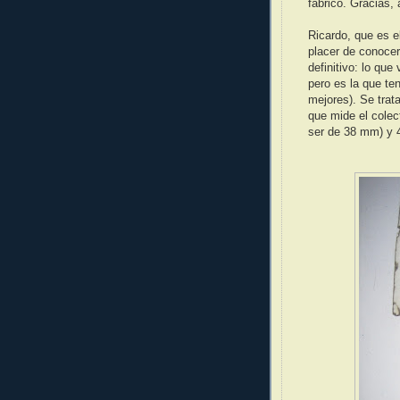
fabricó. Gracias,
Ricardo, que es e
placer de conocer
definitivo: lo que
pero es la que te
mejores). Se trat
que mide el colec
ser de 38 mm) y 