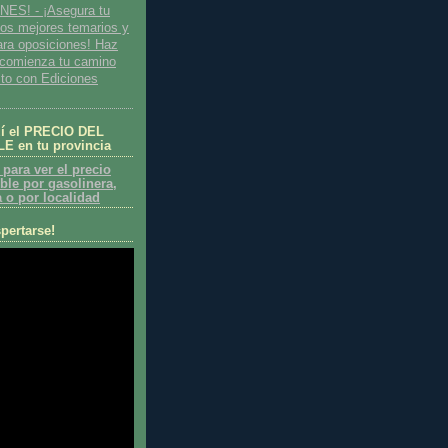
ES! - ¡Asegura tu
los mejores temarios y
ara oposiciones! Haz
y comienza tu camino
ito con Ediciones
uí el PRECIO DEL
 en tu provincia
 para ver el precio
ble por gasolinera,
a o por localidad
pertarse!