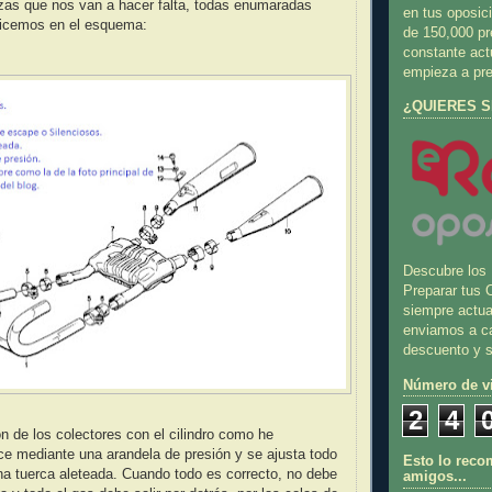
zas que nos van a hacer falta, todas enumaradas
en tus oposi
alicemos en el esquema:
de 150,000 pr
constante actu
empieza a pr
¿QUIERES S
Descubre los
Preparar tus 
siempre actua
enviamos a c
descuento y s
Número de vi
2
4
ón de los colectores con el cilindro como he
e mediante una arandela de presión y se ajusta todo
Esto lo reco
na tuerca aleteada. Cuando todo es correcto, no debe
amigos...