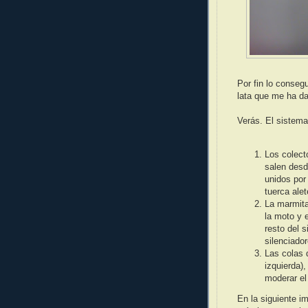
Por fin lo consegu
lata que me ha d
Verás. El sistem
Los colect
salen desde
unidos por
tuerca ale
La marmita
la moto y e
resto del 
silenciado
Las colas 
izquierda)
moderar el
En la siguiente i