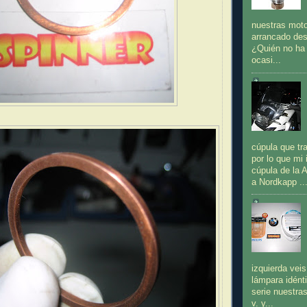
nuestras moto
arrancado de
¿Quién no ha 
ocasi...
cúpula que tr
por lo que mi 
cúpula de la A
a Nordkapp ..
izquierda veis
lámpara idénti
serie nuestra
v. y...