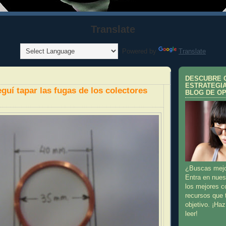
Translate
Powered by
Translate
DESCUBRE 
ESTRATEGI
guí tapar las fugas de los colectores
BLOG DE O
¿Buscas mejor
Entra en nues
los mejores c
recursos que 
objetivo. ¡Haz
leer!