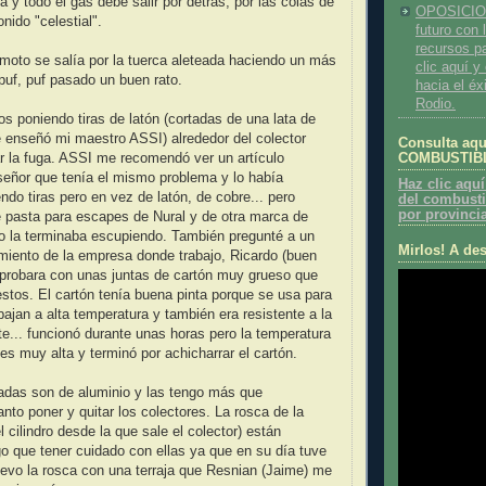
 y todo el gas debe salir por detrás, por las colas de
OPOSICION
nido "celestial".
futuro con 
recursos p
moto se salía por la tuerca aleteada haciendo un más
clic aquí 
puf, puf pasado un buen rato.
hacia el éx
Rodio.
os poniendo tiras de latón (cortadas de una lata de
enseñó mi maestro ASSI) alrededor del colector
Consulta aq
COMBUSTIBLE
lar la fuga. ASSI me recomendó ver un artículo
señor que tenía el mismo problema y lo había
Haz clic aquí
ndo tiras pero en vez de latón, de cobre... pero
del combusti
por provinci
 pasta para escapes de Nural y de otra marca de
o la terminaba escupiendo. También pregunté a un
Mirlos! A des
miento de la empresa donde trabajo, Ricardo (buen
e probara con unas juntas de cartón muy grueso que
restos. El cartón tenía buena pinta porque se usa para
ajan a alta temperatura y también era resistente a la
ite... funcionó durante unas horas pero la temperatura
es muy alta y terminó por achicharrar el cartón.
adas son de aluminio y las tengo más que
to poner y quitar los colectores. La rosca de la
el cilindro desde la que sale el colector) están
o que tener cuidado con ellas ya que en su día tuve
evo la rosca con una terraja que Resnian (Jaime) me