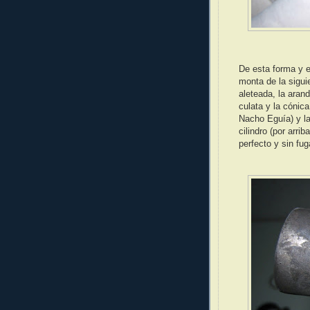
De esta forma y e
monta de la sigui
aleteada, la arand
culata y la cónica
Nacho Eguía) y la
cilindro (por arri
perfecto y sin fug