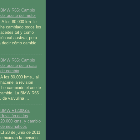
BMW R65: Cambio
del aceite del motor
A los 80.000 km. le
he cambiado todos los
aceites tal y como
sión exhaustiva, pero
a decir cómo cambio
BMW R65: Cambio
del aceite de la caja
de cambio
A los 80.000 kms., al
hacerle la revisión
e he cambiado el aceite
e cambio. La BMW R65
 de valvulina ...
BMW R1200GS:
Revisión de los
20.000 kms. y cambio
de neumáticos
El 28 de junio de 2011
 hicieran la revisión