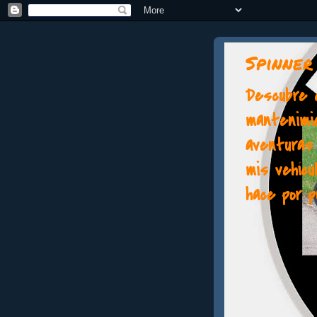
Spinner
Descubre c
mantenimi
aventuras 
mis vehícu
hace por p