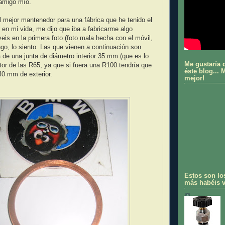
 amigo mío.
l mejor mantenedor para una fábrica que he tenido el
 en mi vida, me dijo que iba a fabricarme algo
 veis en la primera foto (foto mala hecha con el móvil,
ngo, lo siento. Las que vienen a continuación son
a de una junta de diámetro interior 35 mm (que es lo
Me gustaría 
tor de las R65, ya que si fuera una R100 tendría que
éste blog...
40 mm de exterior.
mejor!
Estos son lo
más habéis vi