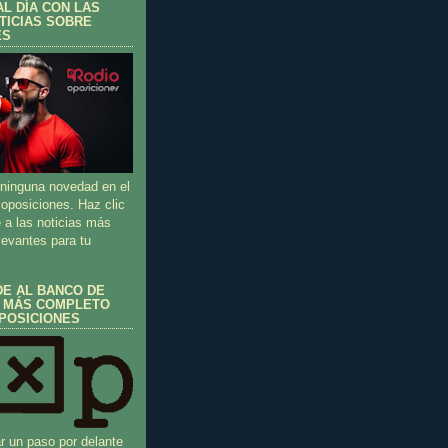
L DÍA CON LAS
TICIAS SOBRE
ES
 ninguna novedad en el
oposiciones. Haz clic
 a las noticias más
levantes para tu
DE AL BANCO DE
 MÁS COMPLETO
POSICIONES
r un paso por delante