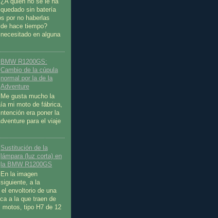
¿A quién no se le ha
quedado sin batería
s por no haberlas
sde hace tiempo?
necesitado en alguna
BMW R1200GS:
Cambio de la cúpula
normal por la de la
Adventure
Me gusta mucho la
aía mi moto de fábrica,
intención era poner la
dventure para el viaje
.
Sustitución de la
lámpara (luz corta) en
la BMW R1200GS
En la imagen
siguiente, a la
 el envoltorio de una
ca a la que traen de
s motos, tipo H7 de 12