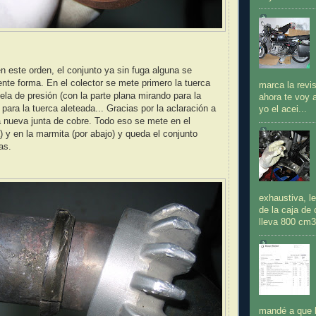
n este orden, el conjunto ya sin fuga alguna se
ente forma. En el colector se mete primero la tuerca
marca la revi
ela de presión (con la parte plana mirando para la
ahora te voy 
 para la tuerca aleteada... Gracias por la aclaración a
yo el acei...
 nueva junta de cobre. Todo eso se mete en el
ba) y en la marmita (por abajo) y queda el conjunto
as.
exhaustiva, l
de la caja d
lleva 800 cm3.
mandé a que le