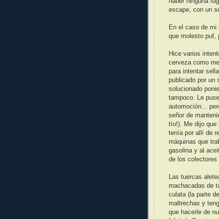
haber ninguna fuga
escape, con un so
En el caso de mi 
que molesto puf, 
Hice varios intent
cerveza como me 
para intentar sel
publicado por un 
solucionado ponie
tampoco. Le puse
automoción... per
señor de manteni
tío!). Me dijo qu
tenía por allí de 
máquinas que trab
gasolina y al ace
de los colectores 
Las tuercas alete
machacadas de tan
culata (la parte d
maltrechas y teng
que hacerle de nu