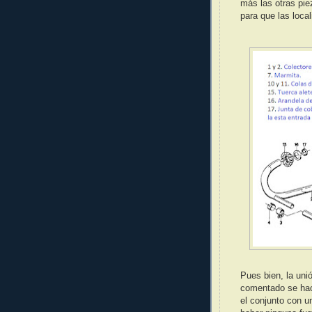
más las otras pie
para que las loc
Pues bien, la uni
comentado se hac
el conjunto con u