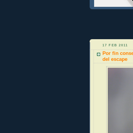
17 FEB 2011
Por fin conse
del escape