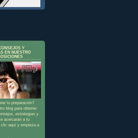
CONSEJOS Y
AS EN NUESTRO
POSICIONES
ar tu preparación?
tro blog para obtener
onsejos, estrategias y
te acercarán a tu
 clic aquí y empieza a