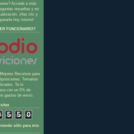
ciones? Accede a más
eguntas resueltas y en
alización. ¡Haz clic y
epararte hoy mismo!
ER FUNCIONARIO?
 Mejores Recursos para
Oposiciones. Temarios
lizados. Te lo
asa con un 5% de
in gastos de envío.
sitas
0
5
5
0
miendo sólo para mis